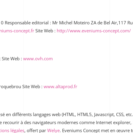
esponsable editorial : Mr Michel Moteiro ZA de Bel Air,117 R
niums-concept.fr
Site Web :
http://www.eveniums-concept.com/
 Site Web :
www.ovh.com
roquebrou Site Web :
www.altaprod.fr
osé en différents langages web (HTML, HTML5, Javascript, CSS, etc…
recourir à des navigateurs modernes comme Internet explorer, S
ions légales
, offert par
Welye
.
Eveniums Concept
met en œuvre to