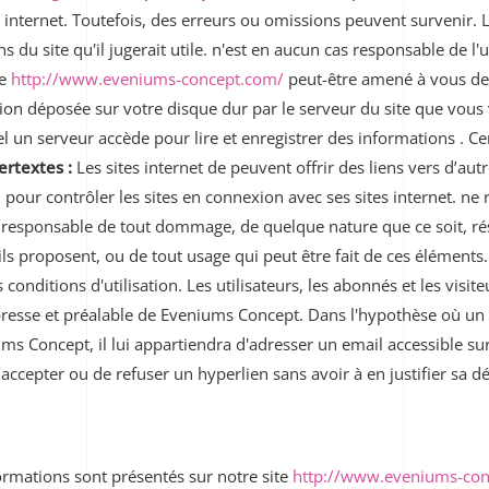
es internet. Toutefois, des erreurs ou omissions peuvent survenir. 
 du site qu'il jugerait utile. n'est en aucun cas responsable de l'u
te
http://www.eveniums-concept.com/
peut-être amené à vous de
tion déposée sur votre disque dur par le serveur du site que vous v
l un serveur accède pour lire et enregistrer des informations . Cer
ertextes :
Les sites internet de peuvent offrir des liens vers d’aut
r contrôler les sites en connexion avec ses sites internet. ne ré
ur responsable de tout dommage, de quelque nature que ce soit, ré
 proposent, ou de tout usage qui peut être fait de ces éléments. L
 conditions d'utilisation. Les utilisateurs, les abonnés et les visi
xpresse et préalable de Eveniums Concept. Dans l'hypothèse où un u
ums Concept, il lui appartiendra d'adresser un email accessible s
accepter ou de refuser un hyperlien sans avoir à en justifier sa dé
formations sont présentés sur notre site
http://www.eveniums-con