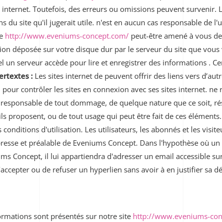
es internet. Toutefois, des erreurs ou omissions peuvent survenir. 
 du site qu'il jugerait utile. n'est en aucun cas responsable de l'u
te
http://www.eveniums-concept.com/
peut-être amené à vous de
tion déposée sur votre disque dur par le serveur du site que vous v
l un serveur accède pour lire et enregistrer des informations . Cer
ertextes :
Les sites internet de peuvent offrir des liens vers d’aut
r contrôler les sites en connexion avec ses sites internet. ne ré
ur responsable de tout dommage, de quelque nature que ce soit, ré
 proposent, ou de tout usage qui peut être fait de ces éléments. L
 conditions d'utilisation. Les utilisateurs, les abonnés et les visi
xpresse et préalable de Eveniums Concept. Dans l'hypothèse où un u
ums Concept, il lui appartiendra d'adresser un email accessible s
accepter ou de refuser un hyperlien sans avoir à en justifier sa dé
formations sont présentés sur notre site
http://www.eveniums-con