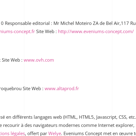
esponsable editorial : Mr Michel Moteiro ZA de Bel Air,117 R
niums-concept.fr
Site Web :
http://www.eveniums-concept.com/
 Site Web :
www.ovh.com
roquebrou Site Web :
www.altaprod.fr
osé en différents langages web (HTML, HTML5, Javascript, CSS, etc…
recourir à des navigateurs modernes comme Internet explorer, S
ions légales
, offert par
Welye
.
Eveniums Concept
met en œuvre to